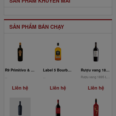
SẢN PHẨM KHUYẾN MÃI
SẢN PHẨM BÁN CHẠY
R9 Primitivo & Syrah Passito Salento IGP
Label 5 Bourbon Barrel Classic Black 0.70L
Rượu vang 1895 La Storia Primitivo di Manduria DOC
...
...
Rượu vang 1895 La Storia Primitivo di Manduria DOC mang hương thơm tự nhiên, thanh khiết...
Liên hệ
Liên hệ
Liên hệ