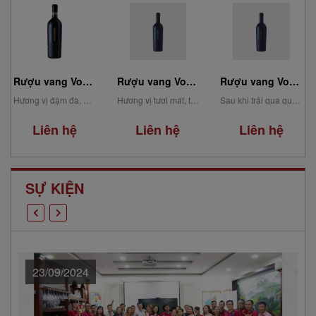
Rượu vang Votiva Irpinia Bianco DOC
Rượu vang Votiva Taurasi DOCG Riserva
Rượu vang Votiva Campi Taurasini DOC
Hương vị tươi mát, thanh tao với dư vị khoáng chất tinh tế là ấn tượng...
Hương vị đậm đà, phức tạp với dư vị kéo dài là ấn tượng đầu tiên khi...
Sau khi trải qua quá trình lên men và lão hóa trong thùng gỗ sồi Pháp trong ít...
Liên hệ
Liên hệ
Liên hệ
SỰ KIỆN
23/09/2024