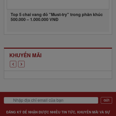
Top 5 chai vang đỏ "Must-try" trong phân khúc
500.000 – 1.000.000 VNĐ
KHUYẾN MÃI
GỬI
ĐĂNG KÝ ĐỂ NHẬN ĐƯỢC NHIỀU TIN TỨC, KHUYẾN MÃI VÀ SỰ