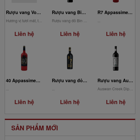
Rượu vang Bin 88 Shiraz
Rượu vang Votiva Irpinia Bianco DOC
R7 Appassimento Puglia IGP Limited Edition 75cl
Rượu vang đỏ Bin 88 Shiraz có hương thơm nồng nàn của trái cây chín mọng như...
Hương vị tươi mát, thanh tao với dư vị khoáng chất tinh tế là ấn tượng...
...
Liên hệ
Liên hệ
Liên hệ
40 Appassimento Puglia IGP
Rượu vang đỏ R7 Gold Primitivo Limited Edition 0.75L
Rượu vang Auswan Creek Diplomat 45 Shiraz
...
...
Auswan Creek Diplomat 45 Shiraz là một chai vang đỏ Úc tuyệt vời, mang đến cho bạn...
Liên hệ
Liên hệ
Liên hệ
SẢN PHẨM MỚI