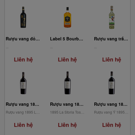
Rượu vang đỏ R7 Gold Primitivo Limited Edition 0.75L
Label 5 Bourbon Barrel Classic Black 0.70L
Rượu vang trắng DOLLARI CLASSIC
...
...
...
Liên hệ
Liên hệ
Liên hệ
Rượu vang 1895 La Storia Primitivo di Manduria DOC
Rượu vang 1895 La Storia Toscana Rosso IGT
Rượu vang 1895 La Storia Montepulciano D’Abruzzo DOC
Rượu vang 1895 La Storia Primitivo di Manduria DOC mang hương thơm tự nhiên, thanh khiết...
1895 La Storia Toscana Rosso IGT là rượu vang đỏ đến từ nhà sản xuất Verga lừng...
Rượu vang Ý 1895 La Storia Montepulciano D’Abruzzo DOC nổi bật với hương thơm của...
Liên hệ
Liên hệ
Liên hệ