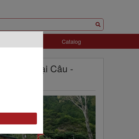
ám Phá
Catalog
ô - Cửu Trại Câu -