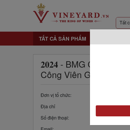
TẤT CẢ SẢN PHẨM
𝟐𝟎𝟐𝟒 - BMG Cùng Kh
Công Viên Gấu Trúc!
Đơn vị tổ chức:
Địa chỉ
Số điện thoại:
Email: