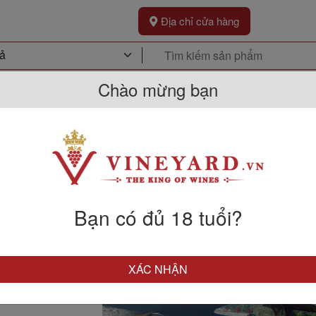
Địa chỉ cửa hàng
Chào mừng bạn
Khuyến Mãi
Sự Kiện
Kh
ách Hàng Tại Trung Quốc: Thành Đ
Bạn có đủ 18 tuổi?
XÁC NHẬN