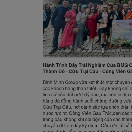
Hành Trình Đầy Trải Nghiệm Của BMG 
Thành Đô - Cửu Trại Câu - Công Viên G
Bình Minh Group vừa kết thúc một chuyến 
các khách hàng thân thiết. Đây không chỉ 
lịch sử của đất nước tỷ dân, mà còn là dịp 
hàng đã đồng hành suốt chặng đường vừa 
Cửu Trại Câu, nơi cảnh sắc tựa chốn thần 
nước rực rỡ. Công Viên Gấu Trúc,đến các 
trong bầu không khí sôi động của các thành
chuyến đi tràn đầy kỷ niệm. Cảm ơn tất cả 
mong được tiếp tục mang đến những trải ngh