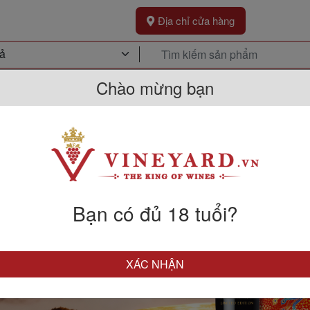
Địa chỉ cửa hàng
Chào mừng bạn
Khuyến Mãi
Sự Kiện
Kh
Bạn có đủ 18 tuổi?
XÁC NHẬN