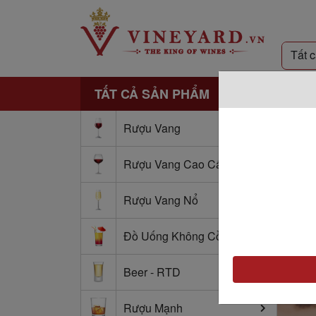
TẤT CẢ SẢN PHẨM
Rượu Vang
Rượu Vang Cao Cấp
Rượu Vang Nổ
Đồ Uống Không Cồn
Beer - RTD
Rượu Mạnh