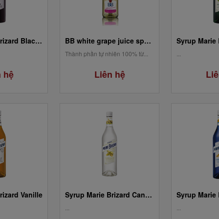
Syrup Marie Brizard Blackberry / Mûre
BB white grape juice sparkling (Nho trắng)
Thành phần tự nhiên 100% từ...
...
n hệ
Liên hệ
Liê
izard Vanille
Syrup Marie Brizard Cane Sugar/ Sucre De Cane
...
...