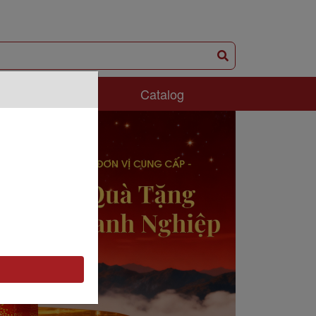
ám Phá
Catalog