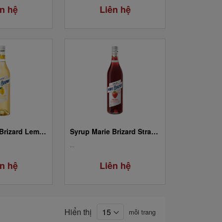
n hệ
Liên hệ
Syrup Marie Brizard Lemon / Citron
Syrup Marie Brizard Strawberry / Fraise
...
n hệ
Liên hệ
Hiển thị
mỗi trang