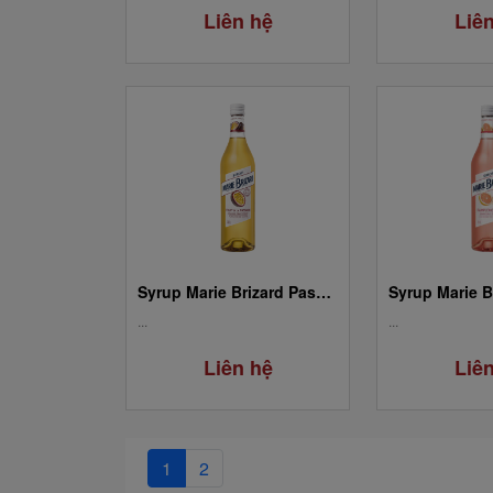
Liên hệ
Liê
Syrup Marie Brizard Passion Fruit / Fruit De La Passion
...
...
Liên hệ
Liê
1
2