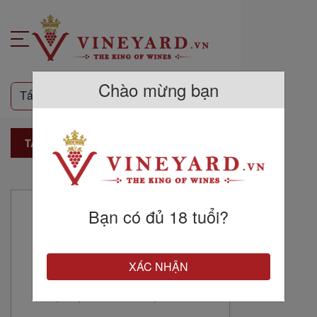
Chào mừng bạn
TẤT CẢ SẢN PHẨM
Địa chỉ cửa hàng
Bạn có đủ 18 tuổi?
Head Office:
XÁC NHẬN
Address: 316 Le Van Sy
Str.,W.1, Tan Binh Dist.,HCMC