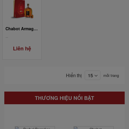
Chabot Armagnac Gold 0.7L
...
Liên hệ
Hiển thị
mỗi trang
THƯƠNG HIỆU NỔI BẬT