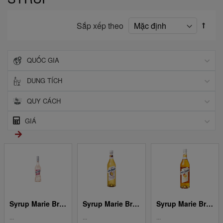
Sắp xếp theo
QUỐC GIA
DUNG TÍCH
QUY CÁCH
GIÁ
Syrup Marie Brizard Lychee
Syrup Marie Brizard Passion Fruit / Fruit De La Passion
Syrup Marie Brizard Mango / Mangue
...
...
...