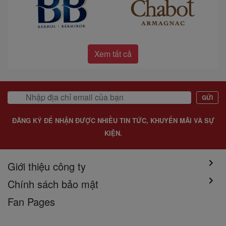
Xem tất cả
GỬI
ĐĂNG KÝ ĐỂ NHẬN ĐƯỢC NHIỀU TIN TỨC, KHUYẾN MÃI VÀ SỰ
KIỆN.
Giới thiệu công ty
Chính sách bảo mật
Fan Pages