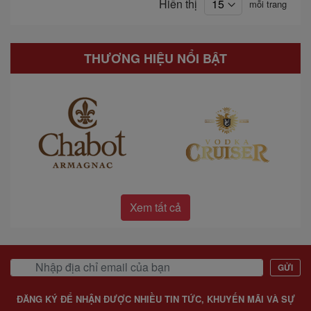
Hiển thị
mỗi trang
THƯƠNG HIỆU NỔI BẬT
Xem tất cả
GỬI
ĐĂNG KÝ ĐỂ NHẬN ĐƯỢC NHIỀU TIN TỨC, KHUYẾN MÃI VÀ SỰ