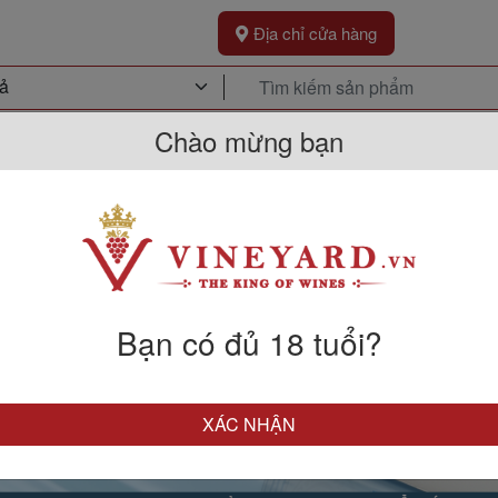
Địa chỉ cửa hàng
Chào mừng bạn
Khuyến Mãi
Sự Kiện
Kh
Bạn có đủ 18 tuổi?
XÁC NHẬN