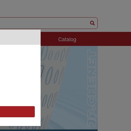
ám Phá
Catalog