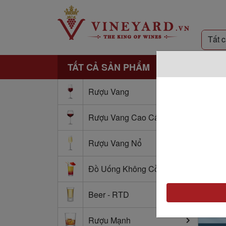
TẤT CẢ SẢN PHẨM
Rượu Vang
Rượu Vang Cao Cấp
Rượu Vang Nổ
Đồ Uống Không Cồn
Beer - RTD
Rượu Mạnh