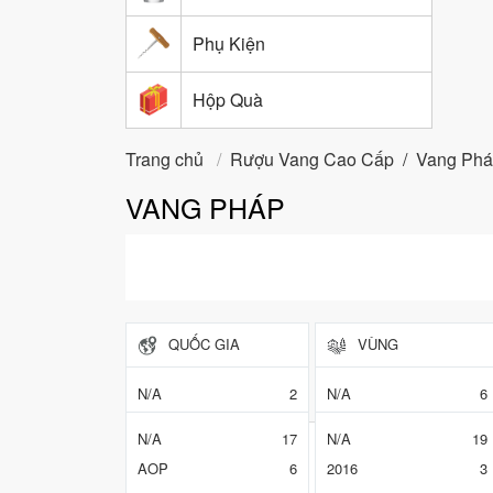
Phụ Kiện
Hộp Quà
Trang chủ
/
Rượu Vang Cao Cấp
Vang Ph
/
VANG PHÁP
QUỐC GIA
VÙNG
PHÂN HẠNG
NIÊN VỤ
N/A
2
N/A
6
France
42
Haut Medoc
1
N/A
17
N/A
19
Listrac Medoc
1
AOP
6
2016
3
Saint-Émilion
9