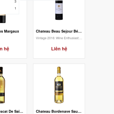
3
1
ns Margaux
Chateau Beau Sejour Bécot Premier Grand Cru Classé B - Saint Emilion
Vintage 2016: Wine Enthusiast: 95/100, Wine Advocate (RP) 95/100, James Suckling (JS)...
n hệ
Liên hệ
Coeur De Muscat De Saint Jean De Minervois
Chateau Bordenave Sauternes