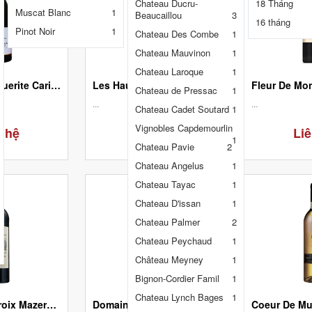
Chateau Ducru-
18 Tháng
Muscat Blanc
1
14,0
4
Beaucaillou
3
16 tháng
Pinot Noir
1
14,5
6
Chateau Des Combe
1
12,0
1
Chateau Mauvinon
1
15,0
2
Chateau Laroque
1
Domaine Marguerite Carillon Corton Charlemagne Grand Cru - White
Les Hauts de Meyney
Fleur De Mo
Chateau de Pressac
1
...
...
Chateau Cadet Soutard
1
Vignobles Capdemourlin
n hệ
Liên hệ
Liê
1
Chateau Pavie
2
Chateau Angelus
1
Chateau Tayac
1
Chateau D'issan
1
Chateau Palmer
2
Chateau Peychaud
1
Château Meyney
1
Bignon-Cordier Famil
1
Chateau Lynch Bages
1
Chateau La Croix Mazeran Saint-Emilion Grand Cru
Domaine De La Baume Terroir La Baume Muscat De Saint Jean De Minervois 0.5L