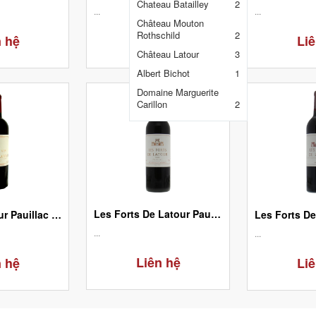
Chateau Batailley
2
...
...
Château Mouton
Rothschild
2
n hệ
Liên hệ
Liê
Château Latour
3
Albert Bichot
1
Domaine Marguerite
Carillon
2
Les Forts De Latour Pauillac 1998
Chateau Latour Pauillac Premier Grand Cru Classé 1997
...
...
Liên hệ
n hệ
Liê