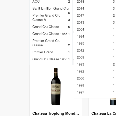
AOC
2
2018
3
Margaux
7
Sanit Emilion Grand Cru
2014
3
Côtes de Bourg
1
6
Premier Grand Cru
2017
2
Saint-Estèphe
2
Classe A
3
2013
3
Saint-Julien
3
Grand Cru Classe
5
2004
1
Domaine Marguerite Carillon - Corton Grand Cru - Red
Paulilac
8
Grand Cru Classe 1855
1
1994
1
...
...
Languedoc-Roussillon
1
Premier Grand Cru
1995
1
Classé
2
Saint-Émilion Grand Cru
Liên hệ
Liê
2012
1
3
Primier Grand
1
Burgundy
2
2009
1
Grand Cru Classe 1955
1
1993
2
1992
1
2006
1
1998
1
1997
1
Chateau Troplong Mondot 1er Grand Cru Classé - Saint Emilion