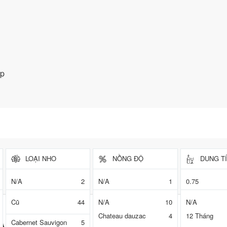
áp
LOẠI NHO
NỒNG ĐỘ
DUNG T
CŨ/MỚI
NHÀ SẢN XUẤT
THỜI GIAN
N/A
2
N/A
1
0.75
Blended
34
12,5
2
0,50
Cũ
44
N/A
10
N/A
Chardonay
1
13,0
11
0,35
Chateau dauzac
4
12 Tháng
Cabernet Sauvigon
5
13.5
17