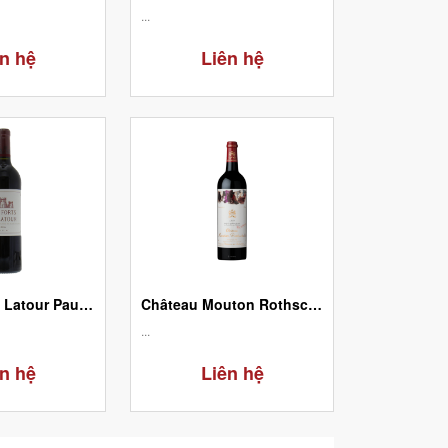
...
n hệ
Liên hệ
Les Forts De Latour Pauillac 2006
Château Mouton Rothschild Pauillac Premier Grand Cru Classé 1992
...
n hệ
Liên hệ