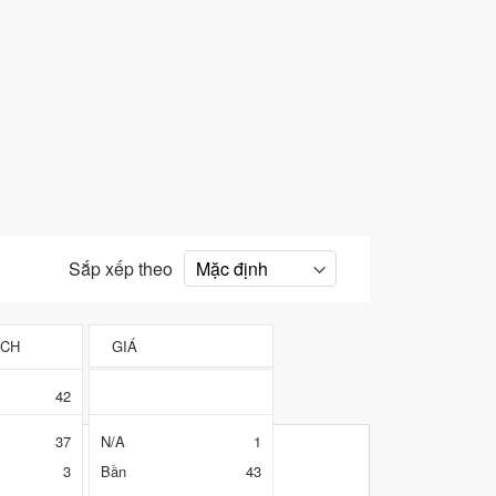
Sắp xếp theo
ÍCH
GIÁ
 Ủ
LOẠI NÚT
42
1
37
N/A
1
1
3
Bần
43