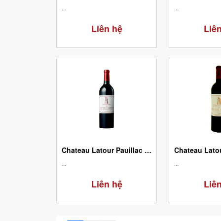
...
...
Liên hệ
Liê
Chateau Latour Pauillac Premier Grand Cru Classé 1993
...
...
Liên hệ
Liê