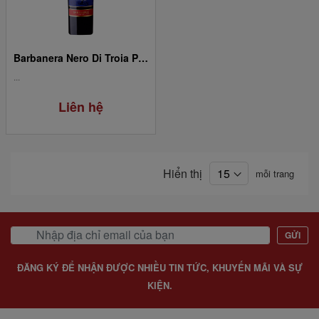
Barbanera Nero Di Troia Puglia IGT
...
Liên hệ
Hiển thị
mỗi trang
GỬI
ĐĂNG KÝ ĐỂ NHẬN ĐƯỢC NHIỀU TIN TỨC, KHUYẾN MÃI VÀ SỰ
KIỆN.