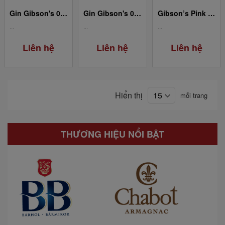
Gin Gibson's 0.2L
Gin Gibson's 0.7L
Gibson’s Pink Gin
...
...
...
Liên hệ
Liên hệ
Liên hệ
Hiển thị
mỗi trang
THƯƠNG HIỆU NỔI BẬT