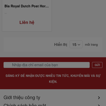
Bia Royal Dutch Post Horn Mega Strong 16% 500ml (24 Lon/Thùng)
...
Liên hệ
Hiển thị
mỗi trang
GỬI
ĐĂNG KÝ ĐỂ NHẬN ĐƯỢC NHIỀU TIN TỨC, KHUYẾN MÃI VÀ SỰ
KIỆN.
Giới thiệu công ty
Chính sách bảo mật