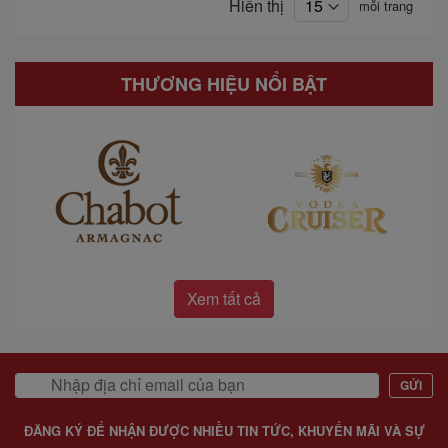
Hiển thị
mỗi trang
THƯƠNG HIỆU NỔI BẬT
Xem tất cả
GỬI
ĐĂNG KÝ ĐỂ NHẬN ĐƯỢC NHIỀU TIN TỨC, KHUYẾN MÃI VÀ SỰ