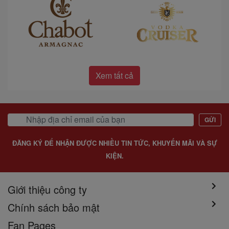
Xem tất cả
GỬI
ĐĂNG KÝ ĐỂ NHẬN ĐƯỢC NHIỀU TIN TỨC, KHUYẾN MÃI VÀ SỰ
KIỆN.
Giới thiệu công ty
Chính sách bảo mật
Fan Pages