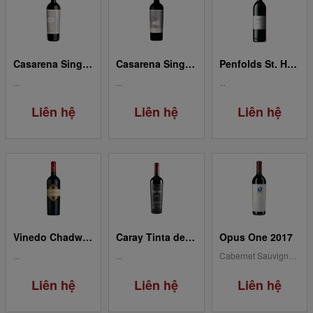
Casarena Single Vineyards-Lauren's Vineyard Agrelo (Cabernet Franc)
Casarena Single Vineyards-Jamilla's Vineyard Perdriel (Malbec)
Penfolds St. Henri
...
...
...
Liên hệ
Liên hệ
Liên hệ
Vinedo Chadwick Maipo Valley
Caray Tinta de Toro (18M)
Opus One 2017
...
...
Cabernet Sauvignon, Merlot, Cabernet Franc, Malbec, Petit...
Liên hệ
Liên hệ
Liên hệ