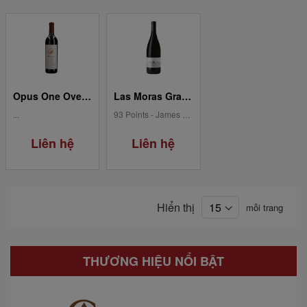
Opus One Overture 2017
Las Moras Gran Syrah
...
93 Points - James Suckling 94 Points - Tim Atkin 92 Points - James Suckling 94 Points - Tim...
Liên hệ
Liên hệ
Hiển thị
mỗi trang
THƯƠNG HIỆU NỔI BẬT