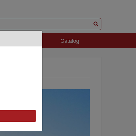
ám Phá
Catalog