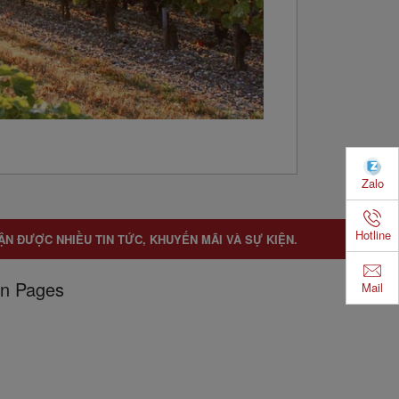
Zalo
Hotline
ẬN ĐƯỢC NHIỀU TIN TỨC, KHUYẾN MÃI VÀ SỰ KIỆN.
n Pages
Mail