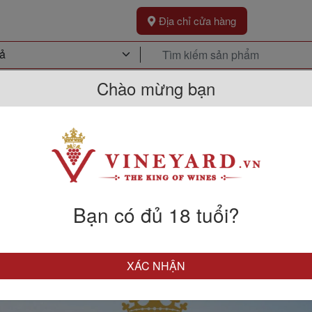
Địa chỉ cửa hàng
Chào mừng bạn
Khuyến Mãi
Sự Kiện
Kh
Bạn có đủ 18 tuổi?
XÁC NHẬN