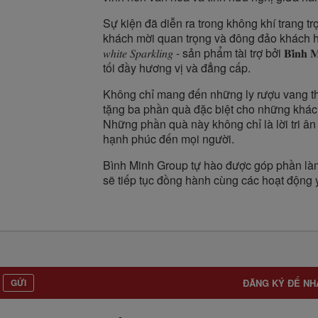
Sự kiện đã diễn ra trong không khí trang t
khách mời quan trọng và đông đảo khách hàng.
𝑤ℎ𝑖𝑡𝑒 𝑆𝑝𝑎𝑟𝑘𝑙𝑖𝑛𝑔 - sản phẩm tài trợ bởi 𝐁𝐢
tối đầy hương vị và đẳng cấp.
Không chỉ mang đến những ly rượu vang thượng h
tặng ba phần quà đặc biệt cho những khác
Những phần quà này không chỉ là lời tri ân
hạnh phúc đến mọi người.
Bình Minh Group tự hào được góp phần là
sẽ tiếp tục đồng hành cùng các hoạt động ý
GỬI
ĐĂNG KÝ ĐỂ NH