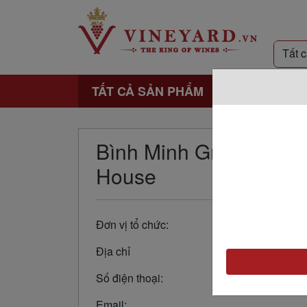
TẤT CẢ SẢN PHẨM
Bình Minh Group Đồng
House
Đơn vị tổ chức:
Địa chỉ
Số điện thoại:
Email: