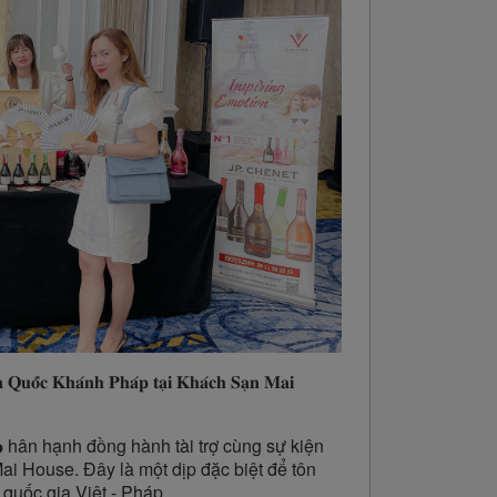
 𝐐𝐮𝐨̂́𝐜 𝐊𝐡𝐚́𝐧𝐡 𝐏𝐡𝐚́𝐩 𝐭𝐚̣𝐢 𝐊𝐡𝐚́𝐜𝐡 𝐒𝐚̣𝐧 𝐌𝐚𝐢
𝐨𝐮𝐩 hân hạnh đồng hành tài trợ cùng sự kiện
i House. Đây là một dịp đặc biệt để tôn
 quốc gia Việt - Pháp.