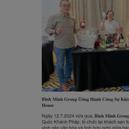
𝐁𝐢̀𝐧𝐡 𝐌𝐢𝐧𝐡 𝐆𝐫𝐨𝐮𝐩 Đ𝐨̂̀𝐧𝐠 𝐇𝐚̀𝐧𝐡 𝐂𝐮̀𝐧𝐠 𝐒𝐮̛̣ 𝐊𝐢𝐞̣̂𝐧
𝐇𝐨𝐮𝐬𝐞
Ngày 12.7.2024 vừa qua, 𝐁𝐢̀𝐧𝐡 𝐌𝐢𝐧𝐡 𝐆𝐫
Quốc Khánh Pháp, tổ chức tại khách sạn Ma
vinh nền văn hóa và tình hữu nghị giữa hai