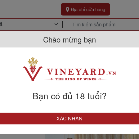
Địa chỉ cửa hàng
Chào mừng bạn
Khuyến Mãi
Sự Kiện
Kh
 Hành Cùng Sự Kiện Quốc Khánh 
Bạn có đủ 18 tuổi?
XÁC NHẬN