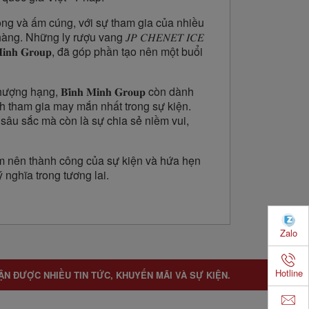
rọng và ấm cúng, với sự tham gia của nhiều
 Những ly rượu vang 𝐽𝑃 𝐶𝐻𝐸𝑁𝐸𝑇 𝐼𝐶𝐸
̀𝐧𝐡 𝐌𝐢𝐧𝐡 𝐆𝐫𝐨𝐮𝐩, đã góp phần tạo nên một buổi
ạng, 𝐁𝐢̀𝐧𝐡 𝐌𝐢𝐧𝐡 𝐆𝐫𝐨𝐮𝐩 còn dành
h tham gia may mắn nhất trong sự kiện.
 sâu sắc mà còn là sự chia sẻ niềm vui,
m nên thành công của sự kiện và hứa hẹn
 nghĩa trong tương lai.
Zalo
Hotline
ẬN ĐƯỢC NHIỀU TIN TỨC, KHUYẾN MÃI VÀ SỰ KIỆN.