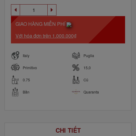
GIAO HÀNG MIỄN PHÍ
Với hóa đơn trên 1.000.000₫
Italy
Puglia
Primitivo
15,0
0.75
Cũ
Bần
Quaranta
CHI TIẾT