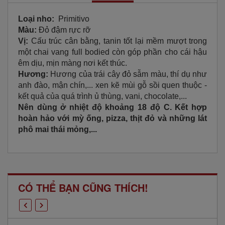
Loại nho:
Primitivo
Màu:
Đỏ đậm rực rỡ
Vị:
Cấu trúc cân bằng, tanin tốt lại mềm mượt trong
một chai vang full bodied còn góp phần cho cái hậu
êm dịu, mịn màng nơi kết thúc.
Hương:
Hương của trái cây đỏ sẫm màu, thí dụ như
anh đào, mận chín,... xen kẽ mùi gỗ sồi quen thuộc -
kết quả của quá trình ủ thùng, vani, chocolate,...
Nên dùng ở nhiệt độ khoảng 18 độ C. Kết hợp
hoàn hảo với mỳ ống, pizza, thịt đỏ và những lát
phô mai thái mỏng,...
CÓ THỂ BẠN CŨNG THÍCH!