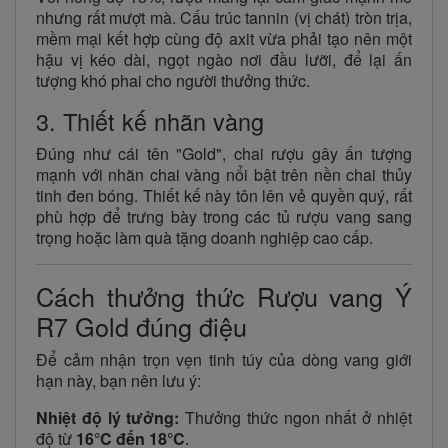
nhưng rất mượt mà. Cấu trúc tannin (vị chát) tròn trịa,
mềm mại kết hợp cùng độ axit vừa phải tạo nên một
hậu vị kéo dài, ngọt ngào nơi đầu lưỡi, để lại ấn
tượng khó phai cho người thưởng thức.
3. Thiết kế nhãn vàng
Đúng như cái tên "Gold", chai rượu gây ấn tượng
mạnh với nhãn chai vàng nổi bật trên nền chai thủy
tinh đen bóng. Thiết kế này tôn lên vẻ quyền quý, rất
phù hợp để trưng bày trong các tủ rượu vang sang
trọng hoặc làm quà tặng doanh nghiệp cao cấp.
Cách thưởng thức Rượu vang Ý
R7 Gold đúng điệu
Để cảm nhận trọn vẹn tinh túy của dòng vang giới
hạn này, bạn nên lưu ý:
Nhiệt độ lý tưởng:
Thưởng thức ngon nhất ở nhiệt
độ từ
16°C đến 18°C
.