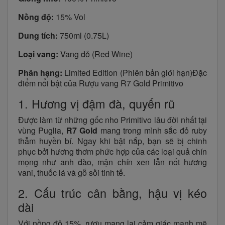
Nồng độ:
15% Vol
Dung tích:
750ml (0.75L)
Loại vang:
Vang đỏ (Red Wine)
Phân hạng:
Limited Edition (Phiên bản giới hạn)Đặc
điểm nổi bật của Rượu vang R7 Gold Primitivo
1. Hương vị đậm đà, quyến rũ
Được làm từ những gốc nho Primitivo lâu đời nhất tại
vùng Puglia,
R7 Gold
mang trong mình sắc đỏ ruby
thẫm huyền bí. Ngay khi bật nắp, bạn sẽ bị chinh
phục bởi hương thơm phức hợp của các loại quả chín
mọng như anh đào, mận chín xen lẫn nốt hương
vani, thuốc lá và gỗ sồi tinh tế.
2. Cấu trúc cân bằng, hậu vị kéo
dài
Với nồng độ 15%, rượu mang lại cảm giác mạnh mẽ