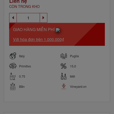
Liên hệ
CÒN TRONG KHO
GIAO HÀNG MIỄN PHÍ
Với hóa đơn trên 1.000.000₫
Italy
Puglia
Primitivo
15,0
0.75
Mới
Bần
Vineyard.vn